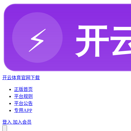
开云体育官网下载
正版首页
平台规则
平台公告
专用APP
登入
加入会员