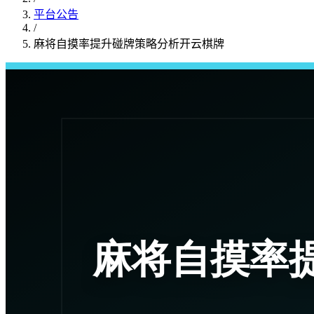
平台公告
/
麻将自摸率提升碰牌策略分析开云棋牌