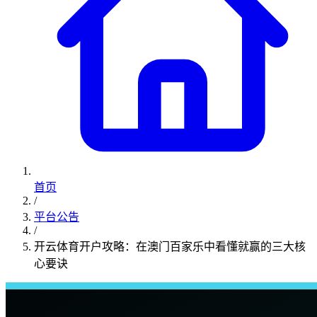
首页
/
平台公告
/
开云体育开户攻略：在澳门百家乐中看懂就赢的三大核
心要诀