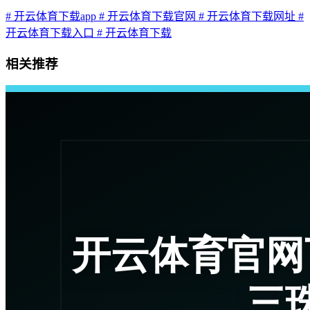
# 开云体育下载app
# 开云体育下载官网
# 开云体育下载网址
#
开云体育下载入口
# 开云体育下载
相关推荐