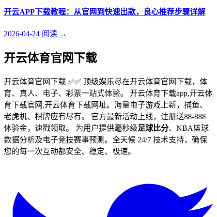
开云APP下载教程：从官网到快速出款，良心推荐步骤详解
2026-04-24
阅读
→
开云体育官网下载
开云体育官网下载 ✅✅ 顶级娱乐尽在开云体育官网下载，体
育、真人、电子、彩票一站式体验。 开云体育下载app,开云体
育下载官网,开云体育下载网址。海量电子游戏上新，捕鱼、
老虎机、棋牌应有尽有。 官方最新活动上线，注册送88-888
体验金，速戳领取。 为用户提供毫秒级
足球比分
、NBA篮球
数据分析及电子竞技赛事预测。全天候 24/7 技术支持，确保
您的每一次互动都安全、稳定、极速。