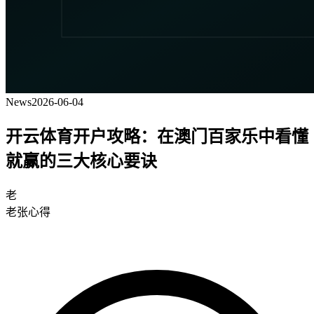
News
2026-06-04
开云体育开户攻略：在澳门百家乐中看懂
就赢的三大核心要诀
老
老张心得