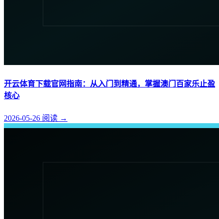
开云体育下载官网指南：从入门到精通，掌握澳门百家乐止盈
核心
2026-05-26
阅读
→