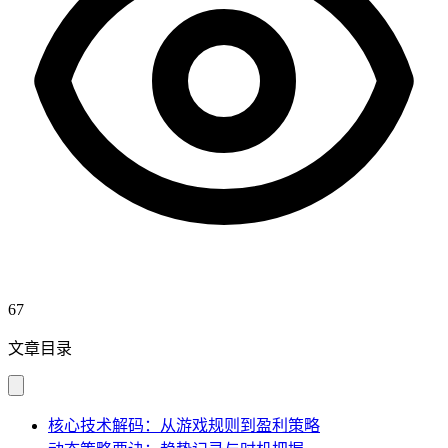
67
文章目录
核心技术解码：从游戏规则到盈利策略