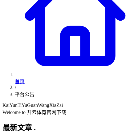
首页
/
平台公告
KaiYunTiYuGuanWangXiaZai
Welcome to 开云体育官网下载
最新文章
.