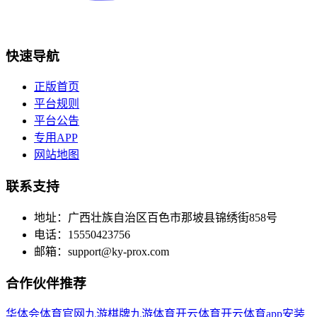
快速导航
正版首页
平台规则
平台公告
专用APP
网站地图
联系支持
地址：广西壮族自治区百色市那坡县锦绣街858号
电话：15550423756
邮箱：
support@ky-prox.com
合作伙伴推荐
华体会体育官网
九游棋牌
九游体育
开云体育
开云体育app安装