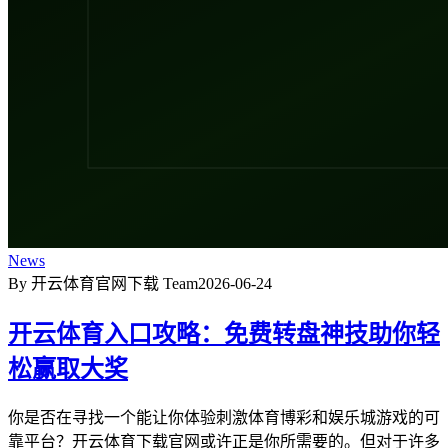
News
By 开云体育官网下载 Team
2026-06-24
开云体育入口攻略：免费转盘神技助你轻
松赢取大奖
你是否在寻找一个能让你体验刺激体育博彩和娱乐城游戏的可
靠平台？开云体育下载官网或许正是你所需要的。但对于许多