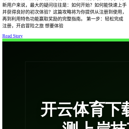
新用户来说，最大的疑问往往是：如何开始？如何能快速上手
并获得良好的初次体验？这篇攻略将为你提供从注册到使用，
再到利用特色功能赢取奖励的完整指南。 第一步：轻松完成
注册，开启冒险之旅 想要体验
Read Story