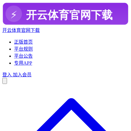
开云体育官网下载
正版首页
平台规则
平台公告
专用APP
登入
加入会员