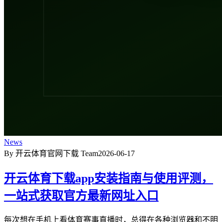
News
By 开云体育官网下载 Team
2026-06-17
开云体育下载app安装指南与使用评测，
一站式获取官方最新网址入口
每次想在手机上看体育赛事直播时，总得在各种浏览器和不明