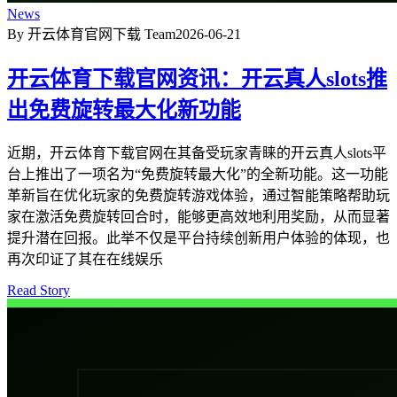
News
By 开云体育官网下载 Team
2026-06-21
开云体育下载官网资讯：开云真人slots推
出免费旋转最大化新功能
近期，开云体育下载官网在其备受玩家青睐的开云真人slots平
台上推出了一项名为“免费旋转最大化”的全新功能。这一功能
革新旨在优化玩家的免费旋转游戏体验，通过智能策略帮助玩
家在激活免费旋转回合时，能够更高效地利用奖励，从而显著
提升潜在回报。此举不仅是平台持续创新用户体验的体现，也
再次印证了其在在线娱乐
Read Story