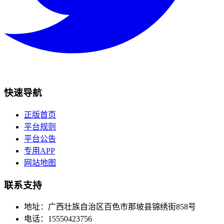
快速导航
正版首页
平台规则
平台公告
专用APP
网站地图
联系支持
地址：广西壮族自治区百色市那坡县锦绣街858号
电话：15550423756