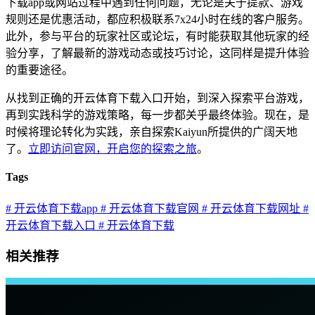
下载app或网站过程中遇到任何问题，无论是关于提款、游戏
规则还是优惠活动，都应积极联系7x24小时在线的客户服务。
此外，参与平台的玩家社区或论坛，有时能获取其他玩家的经
验分享，了解最新的游戏动态或技巧讨论，这同样是提升体验
的重要途径。
从找到正确的开云体育下载入口开始，到深入探索平台游戏，
再到实践科学的游戏策略，每一步都关乎最终体验。现在，是
时候将理论转化为实践，亲自探索Kaiyun所提供的广阔天地
了。
立即访问官网，开启您的探索之旅
。
Tags
# 开云体育下载app
# 开云体育下载官网
# 开云体育下载网址
#
开云体育下载入口
# 开云体育下载
相关推荐