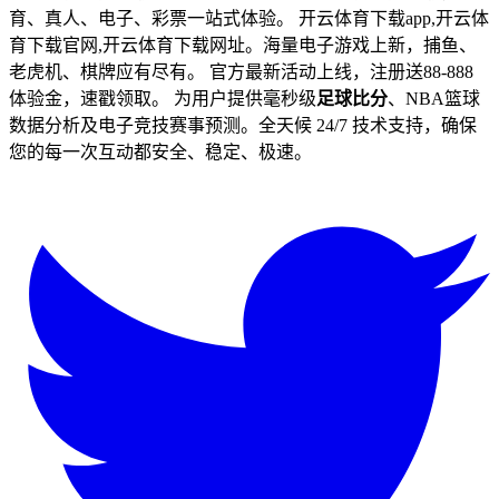
育、真人、电子、彩票一站式体验。 开云体育下载app,开云体
育下载官网,开云体育下载网址。海量电子游戏上新，捕鱼、
老虎机、棋牌应有尽有。 官方最新活动上线，注册送88-888
体验金，速戳领取。 为用户提供毫秒级
足球比分
、NBA篮球
数据分析及电子竞技赛事预测。全天候 24/7 技术支持，确保
您的每一次互动都安全、稳定、极速。