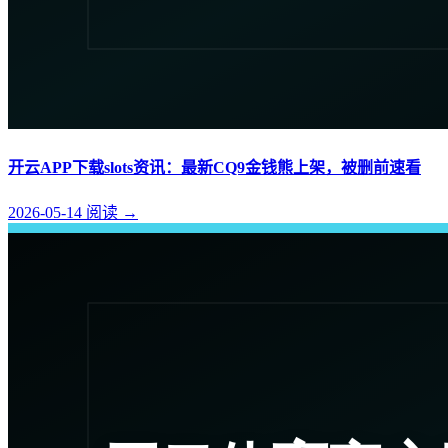
开云APP下载slots资讯：最新CQ9金钱熊上架，被删前速看
2026-05-14
阅读
→