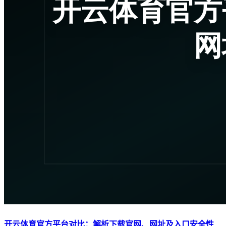
开云体育官方平台对比：解析下载官网、网址及入口安全性