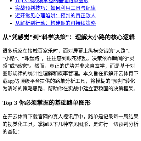
Top 3 你必须掌握的基础路单图形
实战预判技巧：如何利用工具与纪律
避开常见心理陷阱：预判的真正敌人
从解析到行动：构建你的可持续策略
从“凭感觉”到“科学决策”：理解大小路的核心逻辑
很多玩家在接触百家乐时，面对屏幕上纵横交错的“大路”、
“小路”、“珠盘路”，往往感到眼花缭乱，决策依靠瞬间的“灵
感”或“感觉”。然而，真正的优势并非来自玄学，而是基于对
图形规律的统计性理解和概率管理。本文旨在拆解开云体育下
载app等顶级平台提供的路单分析工具，将模糊的“预判”转化
为清晰的策略思路，帮助你在实战中建立更稳固的决策框架。
Top 3 你必须掌握的基础路单图形
在开云体育下载官网的真人视讯厅中，路单是记录每一局结果
的视觉化工具。掌握以下几种常见图形，是进行一切预判分析
的基础：