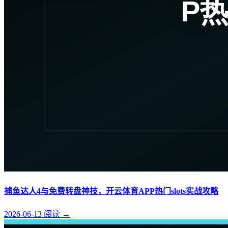
捕鱼达人4与免费转盘神技，开云体育APP热门slots实战攻略
2026-06-13
阅读
→