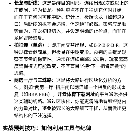
长龙与断缆：
这是最醒目的图形。连续出现6次或以上的
庄或闲，称为长龙。预判重点不在于猜测它何时开始，
而在于它何时可能中断。统计上，极端长龙（如超过9
口）后断缆的概率会递增，但这绝非必然。策略应是顺
势而为，在龙初段切入，并设定明确的止盈点，而非在
龙尾冒险追反。
拍拍连（单跳）：
即庄闲交替出现，如B-P-B-P-B-P。这
种规律看似简单，但极易在中期变形。预判的关键是观
察其节奏的稳定性。通常在连续单跳5-6次后，玩家需高
度警惕模式可能改变，不宜盲目坚持“下一把肯定换”的
思路。
两房一厅与三珠路：
这是将大路进行区块化分析的方
法。例如“两房一厅”指庄闲以两连加一个相反的形式重
复（如BBP, PBB）。
开云体育下载网址
的平台通常提供
这类辅助线路。通过区块化，你能更清晰地看到短期内
的力量对比，避免被冗长的大路细节干扰，从而做出更
结构化的下注选择。
实战预判技巧：如何利用工具与纪律