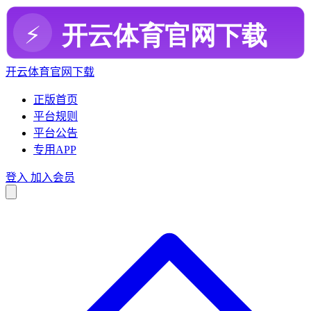
开云体育官网下载
正版首页
平台规则
平台公告
专用APP
登入
加入会员