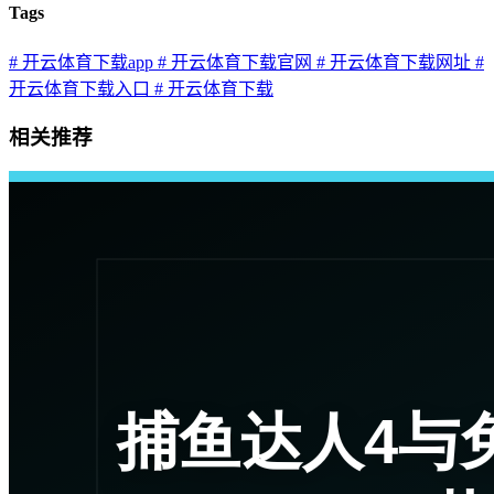
Tags
# 开云体育下载app
# 开云体育下载官网
# 开云体育下载网址
#
开云体育下载入口
# 开云体育下载
相关推荐