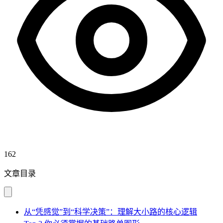
162
文章目录
从“凭感觉”到“科学决策”：理解大小路的核心逻辑